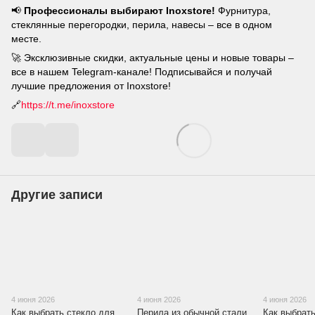
📢
Профессионалы выбирают Inoxstore!
Фурнитура,
стеклянные перегородки, перила, навесы – все в одном
месте.
🚀 Эксклюзивные скидки, актуальные цены и новые товары –
все в нашем Telegram-канале! Подписывайся и получай
лучшие предложения от Inoxstore!
🔗
https://t.me/inoxstore
Другие записи
4 июня 2026
4 июня 2026
4 июня 2026
Как выбрать стекло для
Перила из обычной стали
Как выбрат