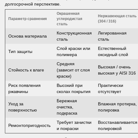
долгосрочной перспективе.
Окрашенная
Нержавеющая сталь
Параметр сравнения
углеродистая
(304 / 316)
сталь
Конструкционная
Легированная
Основа материала
сталь
сталь
Слой краски или
Естественный
Тип защиты
полимера
оксидный слой
Средняя
Высокая / очень
Стойкость к влаге
(зависит от слоя
высокая у AISI 316
краски)
Риск появления
Высокий при
Практически
ржавчины
сколах покрытия
отсутствует
Бережная
Уход за
Влажная протирка,
очистка,
поверхностью
полировка
подкраска
Требует зачистки
Восстанавливается
Ремонтопригодность
и покраски
полировкой