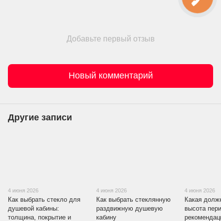
Добавьте первый отзыв
Новый комментарий
Другие записи
4 июня 2026
4 июня 2026
4 июня 2026
Как выбрать стекло для
Как выбрать стеклянную
Какая долж
душевой кабины:
раздвижную душевую
высота пер
толщина, покрытие и
кабину
рекомендац