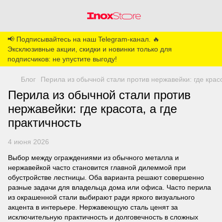
📢 Подписывайтесь на наш Telegram-канал. 🔥
Эксклюзивные акции, скидки и новинки только для
подписчиков: не упустите выгоду!
Блог
Перила из обычной стали против нержавейки: где красо
Перила из обычной стали против
нержавейки: где красота, а где
практичность
4 июня 2026
Выбор между ограждениями из обычного металла и
нержавейкой часто становится главной дилеммой при
обустройстве лестницы. Оба варианта решают совершенно
разные задачи для владельца дома или офиса. Часто перила
из окрашенной стали выбирают ради яркого визуального
акцента в интерьере. Нержавеющую сталь ценят за
исключительную практичность и долговечность в сложных