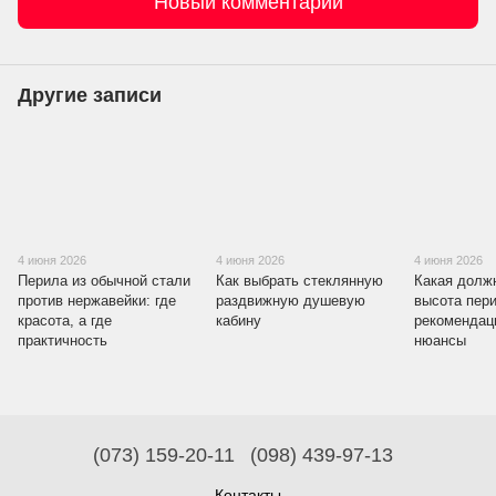
Новый комментарий
Другие записи
4 июня 2026
4 июня 2026
4 июня 2026
Перила из обычной стали
Как выбрать стеклянную
Какая долж
против нержавейки: где
раздвижную душевую
высота пер
красота, а где
кабину
рекомендац
практичность
нюансы
(073) 159-20-11
(098) 439-97-13
Контакты