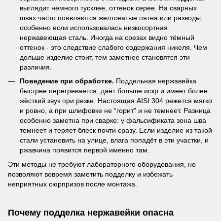
выглядит немного тусклее, оттенок серее. На сварных
швах часто появляются желтоватые пятна или разводы,
особенно если использовалась низкосортная
нержавеющая сталь. Иногда на срезах видно тёмный
оттенок - это следствие слабого содержания никеля. Чем
дольше изделие стоит, тем заметнее становятся эти
различия.
Поведение при обработке.
Поддельная нержавейка
быстрее перегревается, даёт больше искр и имеет более
жёсткий звук при резке. Настоящая AISI 304 режется мягко
и ровно, а при шлифовке не “горит” и не темнеет. Разница
особенно заметна при сварке: у фальсификата зона шва
темнеет и теряет блеск почти сразу. Если изделие из такой
стали установить на улице, влага попадёт в эти участки, и
ржавчина появится первой именно там.
Эти методы не требуют лабораторного оборудования, но
позволяют вовремя заметить подделку и избежать
неприятных сюрпризов после монтажа.
Почему подделка нержавейки опасна