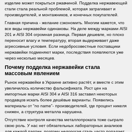
изделие может покрыться ржавчиной. Подделка нержавеющей
стали стала реальной проблемой, которая затрагивает и
производителей, и монтажников, и конечных покупателей.
Главная причина - желание сэкономить. Многим кажется, что
все виды нержавейки одинаковы. На деле между марками AISI
201 и AISI 304 огромная разница. Первая дешевле, но плохо
переносит влагу и температуру, вторая выдерживает даже
агрессивные условия. Если недобросовестные поставщики
нержавейки подменяют марки, последствия появляются уже
через несколько месяцев.
Почему подделка нержавейки стала
массовым явлением
Рынок нержавейки в Украине активно растёт, и вместе с этим
увеличилось количество фальсификата. Рост цен на
импортные марки AISI 304 и AISI 316 заставил некоторых
продавцов искать более дешёвые варианты. Появились
материалы от “no name”- производителей, где процент никеля
снижен, а структура металла нарушена.
Отсутствие контроля качества металлопроката тоже сыграло
свою роль. У нас нет обязательных лабораторных анализов
для каждой партии, поэтому недорогая сталь часто попадает