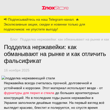
📢 Подписывайтесь на наш Telegram-канал. 🔥
Эксклюзивные акции, скидки и новинки только для
подписчиков: не упустите выгоду!
Блог
Подделка нержавейки: как обманывают на рынке и как
Подделка нержавейки: как
обманывают на рынке и как отличить
фальсификат
16 ноября 2025
Нержавейка всегда считалась прочной, долговечной и
устойчивой к коррозии. Этот материал используют везде - от
фурнитуры для перил и стекла
до больших архитектурных
конструкций. Но в последние годы рынок нержавейки в
Украине заполнили дешёвые подделки. На первый взгляд всё
выглядит красиво, блестит и полируется, но спустя время