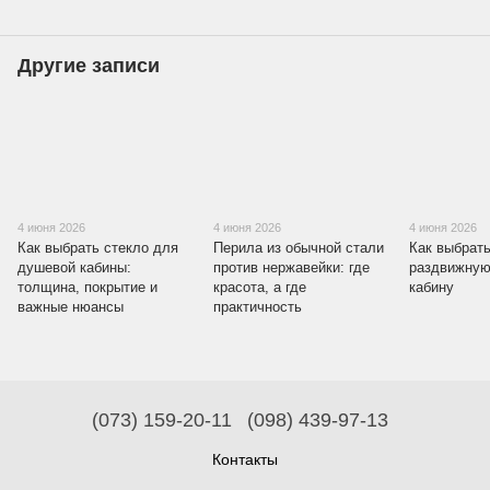
Другие записи
4 июня 2026
4 июня 2026
4 июня 2026
Как выбрать стекло для
Перила из обычной стали
Как выбрат
душевой кабины:
против нержавейки: где
раздвижну
толщина, покрытие и
красота, а где
кабину
важные нюансы
практичность
(073) 159-20-11
(098) 439-97-13
Контакты