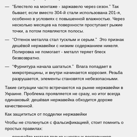
“Блестело на монтаже - заржавело через сезон.” Так
бывает, если вместо 304-й стали использована 201-я,
особенно в условиях с повышенной влажностью. Через
несколько месяцев на поверхности проступают рыжие
точки, а потом появляются полосы.
“Оттенок металла стал тусклым и серым.” Это признак
дешёвой нержавейки с низким содержанием никеля.
Полировка не помогает - металл теряет блеск
безвозвратно.
“Фурнитура начала шататься.” Влага попадает в
микротрещины, и внутри начинается коррозия. Резьба
разрушается, элементы становятся небезопасными.
Такие ситуации часто встречаются на рынке нержавейки в
Украине. Проблема проявляется не сразу, но итог всегда
одинаковый: дешёвая нержавейка обходится дороже
качественной.
Как защититься от подделки нержавейки
Чтобы не столкнуться с фальсификацией, стоит помнить о
простых правилах:
покупайте металл только у честных поставщиков