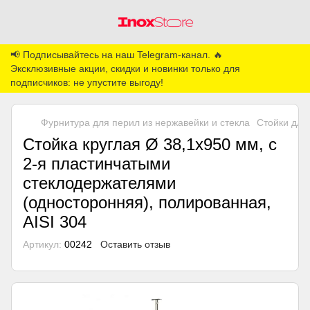
📢 Подписывайтесь на наш Telegram-канал. 🔥
Эксклюзивные акции, скидки и новинки только для
подписчиков: не упустите выгоду!
Фурнитура для перил из нержавейки и стекла
Стойки для
Стойка круглая Ø 38,1х950 мм, с
2-я пластинчатыми
стеклодержателями
(односторонняя), полированная,
AISI 304
Артикул:
00242
Оставить отзыв