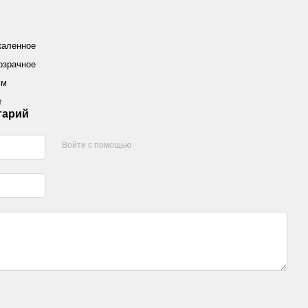
каленное
озрачное
мм
т
тарий
Войти с помощью