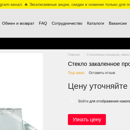
ram-канал. 🔥 Эксклюзивные акции, скидки и новинки только для по
Обмен и возврат
FAQ
Сотрудничество
Каталоги
Вакансии
Главная
Стеклянные козырьки, наве
Стекло закаленное пр
Под заказ
Оставить отзыв
Цену уточняйте
Войти
для отображения накопи
%
Узнать цену