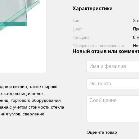
Характеристики
Тип
За
Цвет
Пр
Толщина
8 
Поверхность тонированная
Не
Новый отзыв или коммен
дов и витрин, также широко
: столешниц и полок,
рниц, торгового оборудования
зана с учетом стоимости стекла
ения углов, сверление
Оцените товар