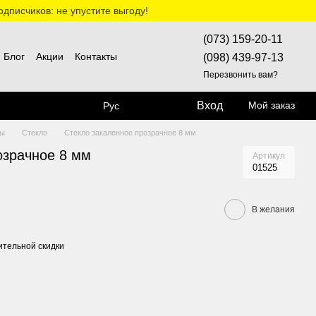
дписчиков: не упустите выгоду!
(073) 159-20-11
Блог
Акции
Контакты
(098) 439-97-13
Перезвонить вам?
Вход
Мой заказ
Рус
сы
Стекло
Стекло закаленное прозрачное 8 мм
озрачное 8 мм
Артикул
01525
В желания
тельной скидки