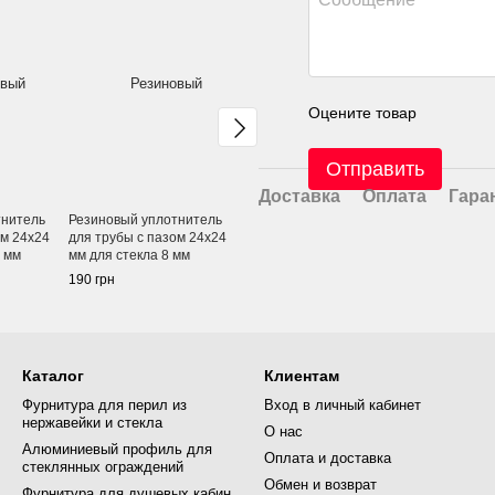
Оцените товар
Отправить
Доставка
Оплата
Гара
тнитель
Резиновый уплотнитель
Стекло закаленное
Стекло зак
ом 24х24
для трубы с пазом 24х24
прозрачное 10 мм
прозрачное
6 мм
мм для стекла 8 мм
Цену уточняйте
Цену уточн
190 грн
Каталог
Клиентам
Фурнитура для перил из
Вход в личный кабинет
нержавейки и стекла
О нас
Алюминиевый профиль для
Оплата и доставка
стеклянных ограждений
Обмен и возврат
Фурнитура для душевых кабин