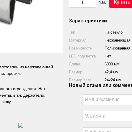
Купить
п.м.
Характеристики
Тип
На стекло
Материал
Нержавеющая с
Поверхность
Полированная
LED подсветка
Нет
Длина
6000 мм
изготовлен из нержавеющей
Размер
42,4 мм
 полировки.
Размер паза
24х24 мм
Новый отзыв или коммен
янного ограждения. Нет
нты, в т.ч. держатели.
зинку.