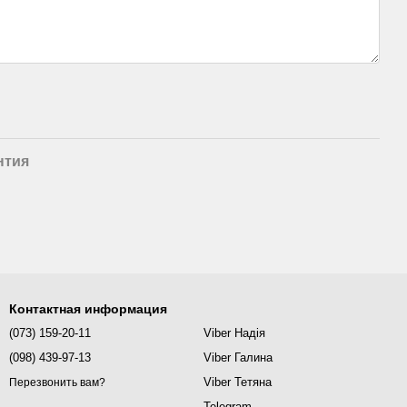
нтия
аленное
Стекло закаленное
Стекло закаленное
Стекл
 8 мм
сверхпрозрачное 10 мм
сверхпрозрачное 12 мм
сверх
яйте
Цену уточняйте
Цену уточняйте
Цену 
Контактная информация
(073) 159-20-11
Viber Надія
(098) 439-97-13
Viber Галина
Viber Тетяна
Перезвонить вам?
Telegram