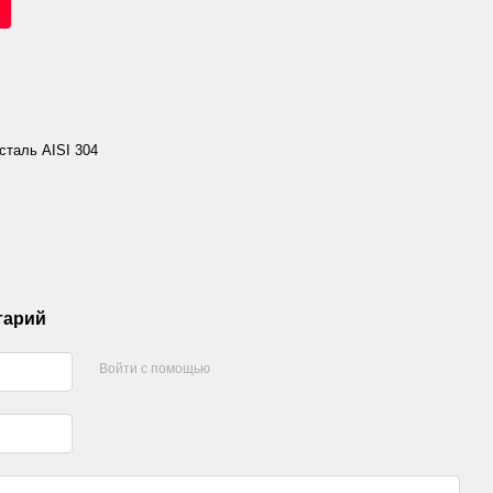
таль AISI 304
тарий
Войти с помощью