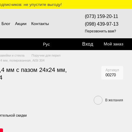
дписчиков: не упустите выгоду!
(073) 159-20-11
Блог
Акции
Контакты
(098) 439-97-13
Перезвонить вам?
Вход
Мой заказ
Рус
жавейки и стекла
Поручни для перил
4 мм, полированная, AISI 304
,4 мм с пазом 24х24 мм,
Артикул
00270
4
В желания
тельной скидки