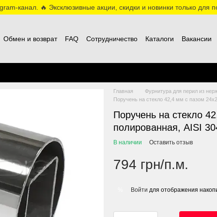
ram-канал. 🔥 Эксклюзивные акции, скидки и новинки только для по
Обмен и возврат
FAQ
Сотрудничество
Каталоги
Вакансии
Главная
Фурнитура для перил из нер
Поручень на стекло 42,4 мм с пазом 24х2
Поручень на стекло 42
полированная, AISI 30
В наличии
Оставить отзыв
794 грн/п.м.
Войти
для отображения накопи
%