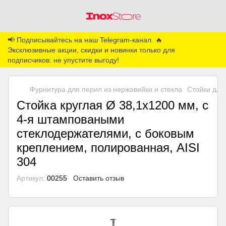
📢 Подписывайтесь на наш Telegram-канал. 🔥
Эксклюзивные акции, скидки и новинки только для
подписчиков: не упустите выгоду!
Фурнитура для перил из нержавейки и стекла
Стойки для
Стойка круглая Ø 38,1х1200 мм, с
4-я штамповаными
стеклодержателями, с боковым
креплением, полированная, AISI
304
Артикул:
00255
Оставить отзыв