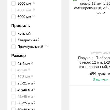
4
3000 мм
0
4000 мм
10
6000 мм
Профиль
8
Круглый
5
Квадратный
15
Прямоугольный
Артикул: 90324
Размер
Поручень П-образ
стекло 12 мм, L-2
2
42,4 мм
сатинированный, A
0
49 мм
459 грн/шт
0
50,8 мм
В наличии
2
25х21 мм
2
40х40 мм
0
45х45 мм
2
50х25 мм
2
60х40 мм