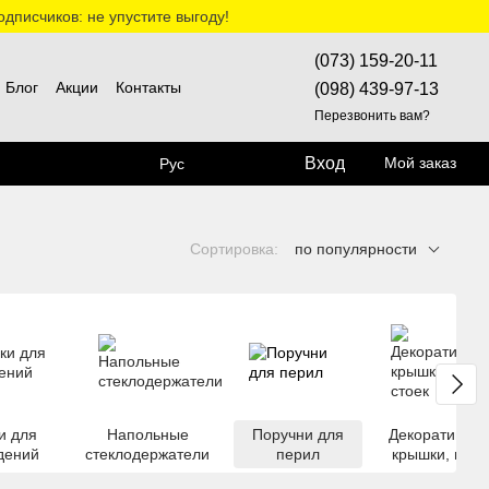
дписчиков: не упустите выгоду!
(073) 159-20-11
Блог
Акции
Контакты
(098) 439-97-13
Перезвонить вам?
Вход
Мой заказ
Рус
Сортировка:
по популярности
и для
Напольные
Поручни для
Декоративны
дений
стеклодержатели
перил
крышки, низы
стоек