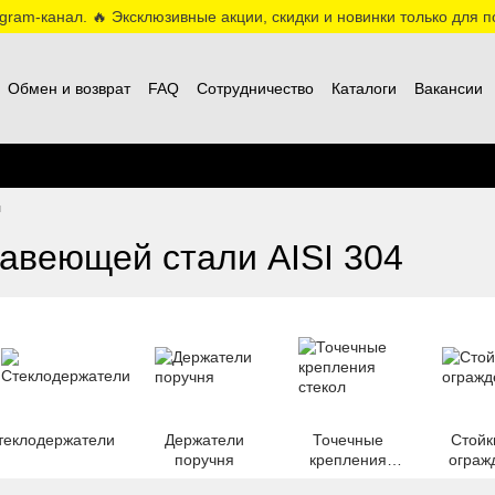
ram-канал. 🔥 Эксклюзивные акции, скидки и новинки только для по
Обмен и возврат
FAQ
Сотрудничество
Каталоги
Вакансии
л
авеющей стали AISI 304
теклодержатели
Держатели
Точечные
Стойк
поручня
крепления
ограж
стекол