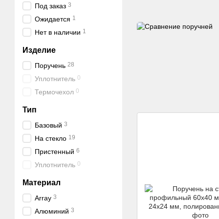
соединители
3
Под заказ
1
Ожидается
1
Нет в наличии
Изделие
28
Поручень
0
Уплотнитель
0
Термочехол
Тип
3
Базовый
19
На стекло
6
Пристенный
0
Уплотнитель
Материал
3
Array
3
Алюминий