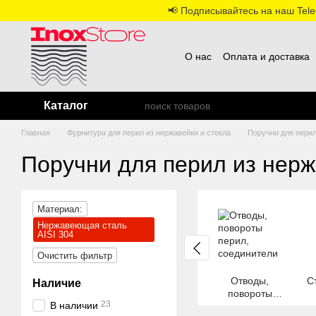
Перейти к основному контенту
📢 Подписывайтесь на наш Teleg
О нас
Оплата и доставка
Каталог
Главная
Фурнитура для перил из нержавейки и стекла
Поручни для пери
Поручни для перил из нерж
Материал:
Нержавеющая сталь
AISI 304
Очистить фильтр
Отводы,
С
Наличие
повороты
23
В наличии
перил,