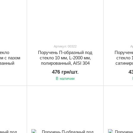
Артикул: 00322
А
екло
Поручень П-образный под
Поручен
м с пазом
стекло 10 мм, L-2000 мм,
стекло 
ованный
полированный, AISI 304
сатиниро
476 грн/шт.
4
В наличии