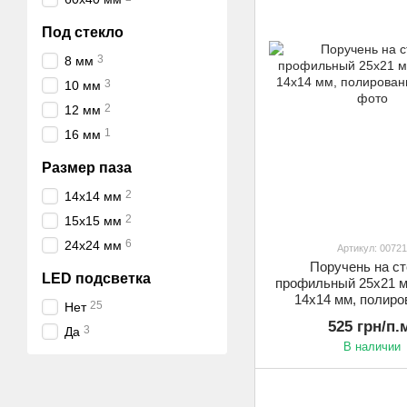
Под стекло
3
8 мм
3
10 мм
2
12 мм
1
16 мм
Размер паза
2
14х14 мм
2
15х15 мм
6
24х24 мм
Артикул: 00721
Поручень на ст
LED подсветка
профильный 25х21 м
14х14 мм, полир
25
Нет
525 грн/п.
3
Да
В наличии