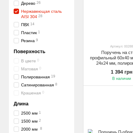
26
Дерево
Нержавеющая сталь
28
AISI 304
14
ПВХ
1
Пластик
9
Резина
Артикул: 00288
Поверхность
Поручень на ст
профильный 60х40 м
0
В цвете
24х24 мм, полир
0
Матовая
1 394 грн
19
Полированная
В наличии
8
Сатинированная
0
Крашеная
Длина
1
2500 мм
2
1500 мм
8
2000 мм