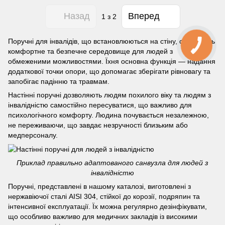
Назад
Вперед
1
з 2
Поручні для інвалідів, що встановлюються на стіну, створюють
комфортне та безпечне середовище для людей з
обмеженими можливостями. Їхня основна функція — надання
додаткової точки опори, що допомагає зберігати рівновагу та
запобігає падінню та травмам.
Настінні поручні дозволяють людям похилого віку та людям з
інвалідністю самостійно пересуватися, що важливо для
психологічного комфорту. Людина почувається незалежною,
не переживаючи, що завдає незручності близьким або
медперсоналу.
Приклад правильно адаптованого санвузла для людей з
інвалідністю
Поручні, представлені в нашому каталозі, виготовлені з
нержавіючої сталі AISI 304, стійкої до корозії, подряпин та
інтенсивної експлуатації. Їх можна регулярно дезінфікувати,
що особливо важливо для медичних закладів із високими