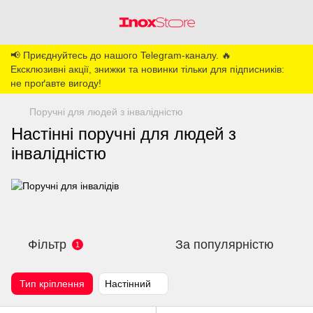
📢 Приєднуйтесь до нашого Telegram-каналу. 🔥
Ексклюзивні акції, знижки та новинки тільки для підписників:
не проґавте вигоду!
Поручні для людей з інвалідністю
Настінні поручні для людей з
інвалідністю
Фільтр
За популярністю
1
Тип кріплення
Настінний