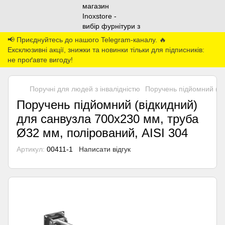
📢 Приєднуйтесь до нашого Telegram-каналу. 🔥
Ексклюзивні акції, знижки та новинки тільки для підписників:
не проґавте вигоду!
Поручні для людей з інвалідністю
Поручень підйомний (ві
Поручень підйомний (відкидний)
для санвузла 700х230 мм, труба
Ø32 мм, полірований, AISI 304
Артикул:
00411-1
Написати відгук