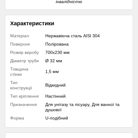
інвалідністю
Характеристики
Матеріал
Нержавіюча сталь AISI 304
Поверхня
Полірована
Розмір виробу
700х230 мм
Діаметр труби
Ø 32 мм
Товщина
1,5 мм
стінки
Тип
Відкидний
конструкції
Тип кріплення
Настінний
Призначення
Для унітазу та пісуару, Для ванної та
душової
Форма
U-подібний