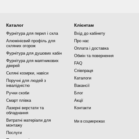
Каталог
Клієнтам
Фурнітура для перил і скла
Вхід до кабінету
Алюмінієвий профіль для
Про нас
скляних огорож
Оплата і доставка
Фурнітура для душових кабін
Обмін та повернення
Фурнітура для маятникових
FAQ
дверей
Співпраця
Скляні козирки, навіси
Каталоги
Поручні для людей з
інвалідністю
Вакансії
Ручки скоби
Блог
Смарт плівка
Акції
Лазерні верстати та
Контакти
обладнання
Витратні матеріали для
Ми в соцмережах
монтажу
Послуги