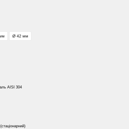
 мм
Ø 42 мм
аль AISI 304
(стаціонарний)