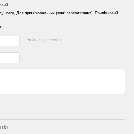
овий
 душової, Для примірювальних (зони перевдягання), Приліжковий
р
Увійти за допомогою
нтія