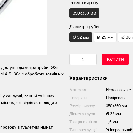
Розмір виробу
350х350 мм
Діаметр труби
Ø 32 мм
Ø 25 мм
Ø 38
Купити
 доступні діаметри труби: Ø25
і AISI 304 з обробкою зовнішніх
Характеристики
Матеріал
Нержавіюча ст
у санвузлі, ванній та інших
Поверхня
Полірована
місцях, які відвідують люди з
Розмір виробу
350х350 мм
Діаметр труби
Ø 32 мм
Товщина стінки
1,5 мм
роводу в туалетній кімнаті.
Тип конструкції
Універсальний 