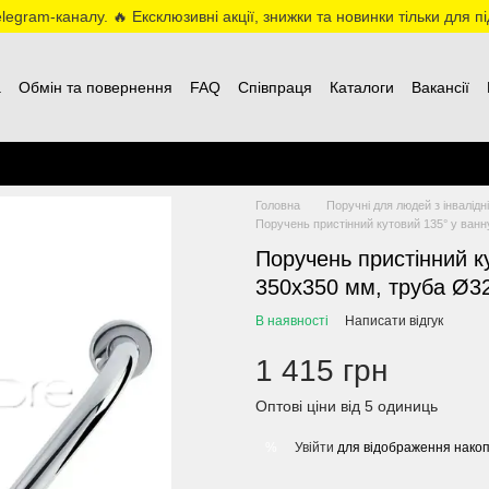
egram-каналу. 🔥 Ексклюзивні акції, знижки та новинки тільки для пі
а
Обмін та повернення
FAQ
Співпраця
Каталоги
Вакансії
Головна
Поручні для людей з інвалідн
Поручень пристінний кутовий 135° у ванну
Поручень пристінний ку
350х350 мм, труба Ø32
В наявності
Написати відгук
1 415 грн
Оптові ціни від 5 одиниць
Увійти
для відображення накоп
%