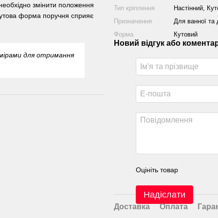
необхідно змінити положення
Тип кріплення
Настінний, Кут
 Кутова форма поручня сприяє
Призначення
Для ванної та
Форма
Кутовий
Новий відгук або комента
змірами для отримання
Оцініть товар
Надіслати
Доставка
Оплата
Гара