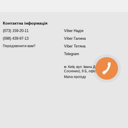
Контактна інформація
(073) 159-20-11
Viber Надія
(098) 439-97-13
Viber Галина
Viber Тетяна
Передзвонити вам?
Telegram
м. Київ, вул. Івана Дзюби (Сім'ї
Сосніних), 9 Б, офіс 367
Мапа проїзду