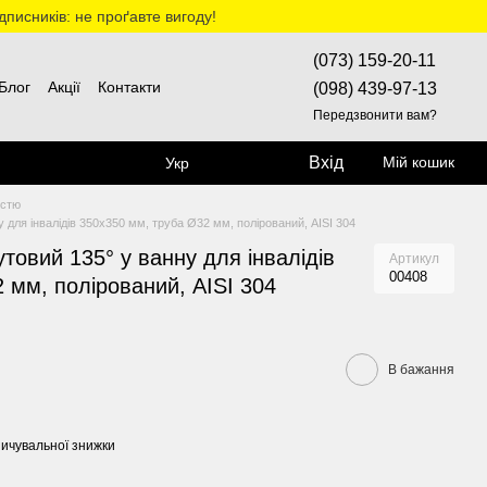
дписників: не проґавте вигоду!
(073) 159-20-11
Блог
Акції
Контакти
(098) 439-97-13
Передзвонити вам?
Вхід
Мій кошик
Укр
істю
 для інвалідів 350х350 мм, труба Ø32 мм, полірований, AISI 304
товий 135° у ванну для інвалідів
Артикул
00408
 мм, полірований, AISI 304
В бажання
ичувальної знижки