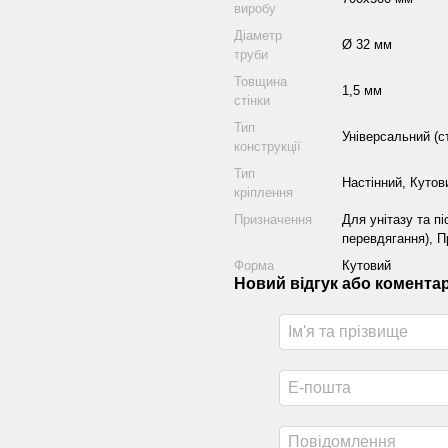
виробу
Діаметр
Ø 32 мм
труби
Товщина
1,5 мм
стінки
Тип
Універсальний (с
конструкції
Тип
Настінний, Кутов
кріплення
Призначення
Для унітазу та п
перевдягання), П
Форма
Кутовий
Новий відгук або комента