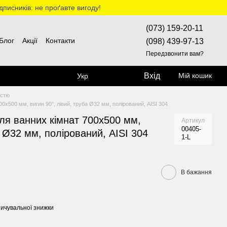
дписників: не проґавте вигоду!
(073) 159-20-11
Блог
Акції
Контакти
(098) 439-97-13
Передзвонити вам?
Вхід
Мій кошик
Укр
істю
0х500 мм, вигин 90°, лівий, труба Ø32 мм, полірований, AISI 304
ля ванних кімнат 700х500 мм,
Артикул
00405-
а Ø32 мм, полірований, AISI 304
1-L
В бажання
ичувальної знижки