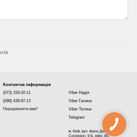
нтія
Контактна інформація
(073) 159-20-11
Viber Надія
(098) 439-97-13
Viber Галина
Viber Тетяна
Передзвонити вам?
Telegram
м. Київ, вул. Івана Дзюби (Сім'ї
Сосніних), 9 Б, офіс 367