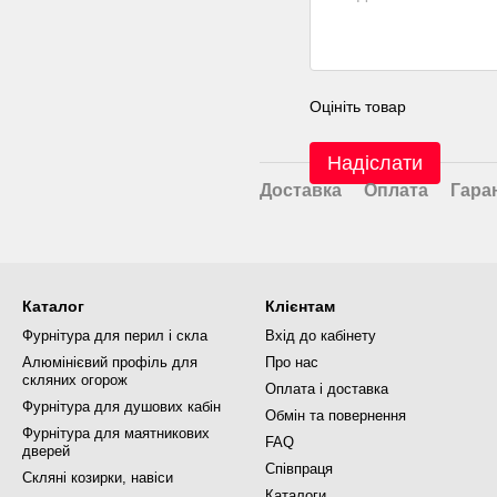
Оцініть товар
Надіслати
Доставка
Оплата
Гара
Каталог
Клієнтам
Фурнітура для перил і скла
Вхід до кабінету
Алюмінієвий профіль для
Про нас
скляних огорож
Оплата і доставка
Фурнітура для душових кабін
Обмін та повернення
Фурнітура для маятникових
FAQ
дверей
Співпраця
Скляні козирки, навіси
Каталоги