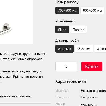
Розмір виробу
700х500 мм
800х600 мм
Розміщення
Лівий
Правий
Діаметр труби
Ø 32 мм
Ø 25 мм
Ø 38
 90 градусів, труба на вибір:
 сталі AISI 304 з обробкою
Купити
льного монтажу на стіну у
риматися. Кріплення поручня
Характеристики
.
Матеріал
Нержавіюча стал
юдей з інвалідністю
Поверхня
Полірована
Розмір
700х500 мм