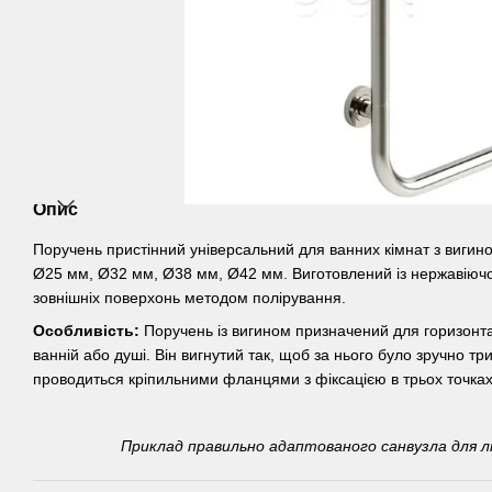
Опис
Поручень пристінний універсальний для ванних кімнат з вигином
Ø25 мм, Ø32 мм, Ø38 мм, Ø42 мм. Виготовлений із нержавіючої
зовнішніх поверхонь методом полірування.
Особливість:
Поручень із вигином призначений для горизонта
ванній або душі. Він вигнутий так, щоб за нього було зручно т
проводиться кріпильними фланцями з фіксацією в трьох точках
Приклад правильно адаптованого санвузла для л