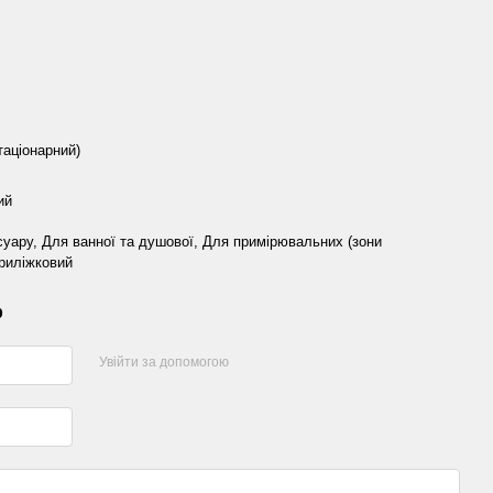
таціонарний)
ий
ісуару, Для ванної та душової, Для примірювальних (зони
риліжковий
р
Увійти за допомогою