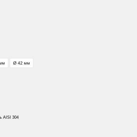
 мм
Ø 42 мм
ь AISI 304