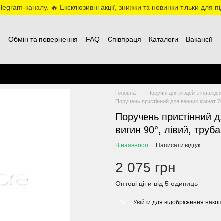
egram-каналу. 🔥 Ексклюзивні акції, знижки та новинки тільки для пі
а
Обмін та повернення
FAQ
Співпраця
Каталоги
Вакансії
Головна
Поручні для людей з інвалідн
Поручень пристінний для ванних кімнат 70
Поручень пристінний д
вигин 90°, лівий, труб
В наявності
Написати відгук
2 075 грн
Оптові ціни від 5 одиниць
Увійти
для відображення накоп
%