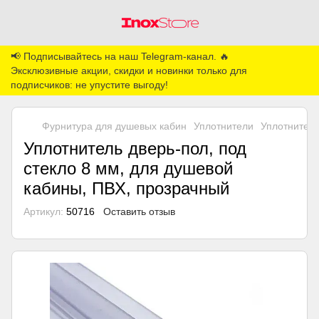
📢 Подписывайтесь на наш Telegram-канал. 🔥
Эксклюзивные акции, скидки и новинки только для
подписчиков: не упустите выгоду!
Фурнитура для душевых кабин
Уплотнители
Уплотнитель
Уплотнитель дверь-пол, под
стекло 8 мм, для душевой
кабины, ПВХ, прозрачный
Артикул:
50716
Оставить отзыв