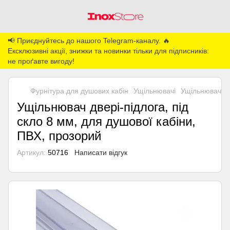
📢 Приєднуйтесь до нашого Telegram-каналу. 🔥
Ексклюзивні акції, знижки та новинки тільки для підписників:
не проґавте вигоду!
Фурнітура для душових кабін
Ущільнювачі
Ущільнювач две
Ущільнювач двері-підлога, під
скло 8 мм, для душової кабіни,
ПВХ, прозорий
Артикул:
50716
Написати відгук