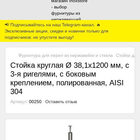
📢 Подписывайтесь на наш Telegram-канал. 🔥
Эксклюзивные акции, скидки и новинки только для
подписчиков: не упустите выгоду!
Фурнитура для перил из нержавейки и стекла
Стойки для
Стойка круглая Ø 38,1х1200 мм, с
3-я ригелями, с боковым
креплением, полированная, AISI
304
Артикул:
00250
Оставить отзыв