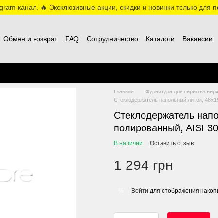
ram-канал. 🔥 Эксклюзивные акции, скидки и новинки только для по
Обмен и возврат
FAQ
Сотрудничество
Каталоги
Вакансии
Главная
Фурнитура для перил из нер
Стеклодержатель напольный литой, 48х15
Стеклодержатель напо
полированный, AISI 3
В наличии
Оставить отзыв
1 294 грн
Войти
для отображения накопи
%