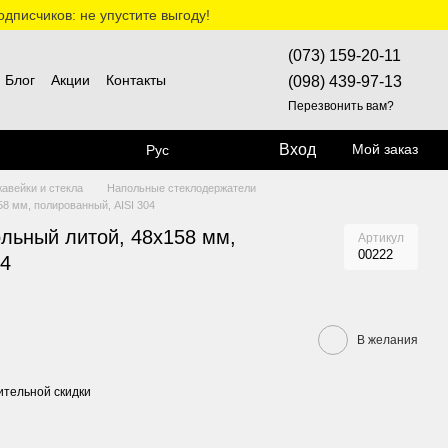
дписчиков: не упустите выгоду!
(073) 159-20-11
Блог
Акции
Контакты
(098) 439-97-13
Перезвонить вам?
Вход
Мой заказ
Рус
жавейки и стекла
Напольные стеклодержатели
8 мм, полированный, AISI 304
льный литой, 48х158 мм,
Артикул
00222
04
В желания
тельной скидки