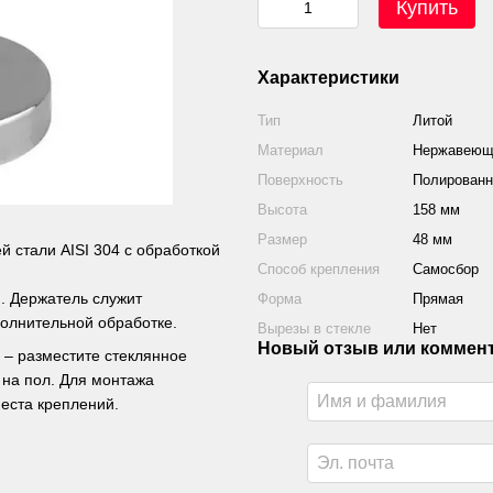
Купить
Характеристики
Тип
Литой
Материал
Нержавеюща
Поверхность
Полированн
Высота
158 мм
Размер
48 мм
 стали AISI 304 с обработкой
Способ крепления
Самосбор
м. Держатель служит
Форма
Прямая
полнительной обработке.
Вырезы в стекле
Нет
Новый отзыв или коммен
 – разместите стеклянное
 на пол. Для монтажа
еста креплений.