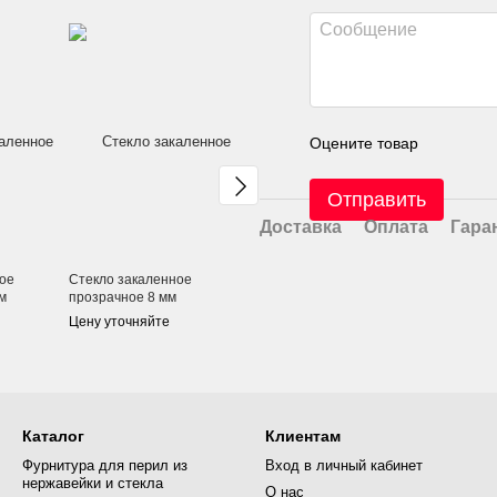
Оцените товар
Отправить
Доставка
Оплата
Гара
ое
Стекло закаленное
Стекло закаленное
Стекло зак
м
прозрачное 8 мм
тонированное ГРАФИТ 10
тонирован
мм
мм
Цену уточняйте
Цену уточняйте
Цену уточн
Каталог
Клиентам
Фурнитура для перил из
Вход в личный кабинет
нержавейки и стекла
О нас