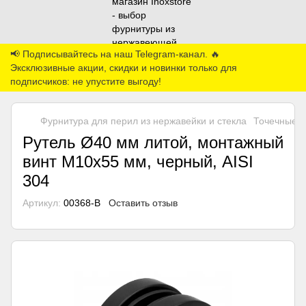
📢 Подписывайтесь на наш Telegram-канал. 🔥
Эксклюзивные акции, скидки и новинки только для
подписчиков: не упустите выгоду!
Фурнитура для перил из нержавейки и стекла
Точечные к
Рутель Ø40 мм литой, монтажный
винт М10х55 мм, черный, AISI
304
Артикул:
00368-B
Оставить отзыв