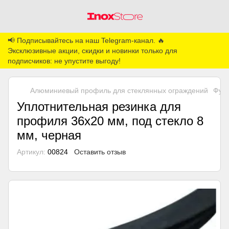
📢 Подписывайтесь на наш Telegram-канал. 🔥
Эксклюзивные акции, скидки и новинки только для
подписчиков: не упустите выгоду!
Алюминиевый профиль для стеклянных ограждений
Фур
Уплотнительная резинка для
профиля 36х20 мм, под стекло 8
мм, черная
Артикул:
00824
Оставить отзыв