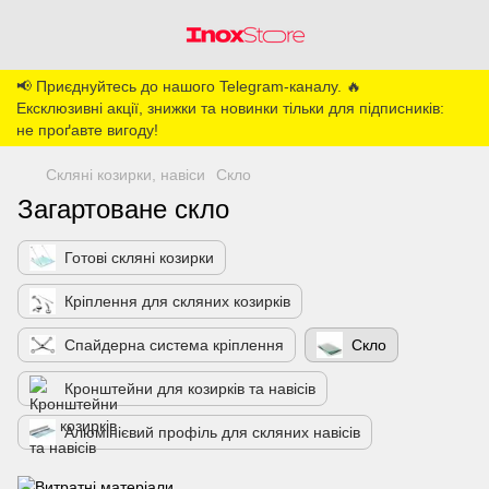
📢 Приєднуйтесь до нашого Telegram-каналу. 🔥
Ексклюзивні акції, знижки та новинки тільки для підписників:
не проґавте вигоду!
Скляні козирки, навіси
Скло
Загартоване скло
Готові скляні козирки
Кріплення для скляних козирків
Спайдерна система кріплення
Скло
Кронштейни для козирків та навісів
Алюмінієвий профіль для скляних навісів