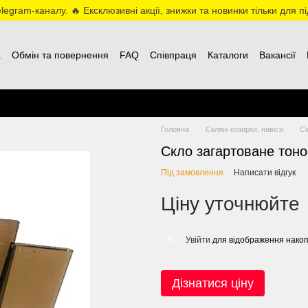
egram-каналу. 🔥 Ексклюзивні акції, знижки та новинки тільки для пі
а
Обмін та повернення
FAQ
Співпраця
Каталоги
Вакансії
Головна
Скляні козирки, навіси
С
Скло загартоване тон
Під замовлення
Написати відгук
Ціну уточнюйте
Увійти
для відображення накоп
%
Дізнатися ціну