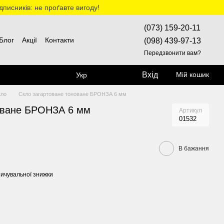
дписників: не проґавте вигоду!
(073) 159-20-11
Блог
Акції
Контакти
(098) 439-97-13
Передзвонити вам?
Вхід
Мій кошик
Укр
кло
Скло загартоване тоноване БРОНЗА 6 мм
оване БРОНЗА 6 мм
Артикул
01532
В бажання
ичувальної знижки