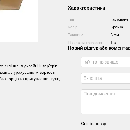
Характеристики
Тип
Гартоване
Колір
Бронза
Товщина
6 мм
Поверхня тонована
Так
Новий відгук або комента
скління, в дизайні інтер'єрів
казана з урахуванням вартості
бка торців та притуплення кутів,
Оцініть товар