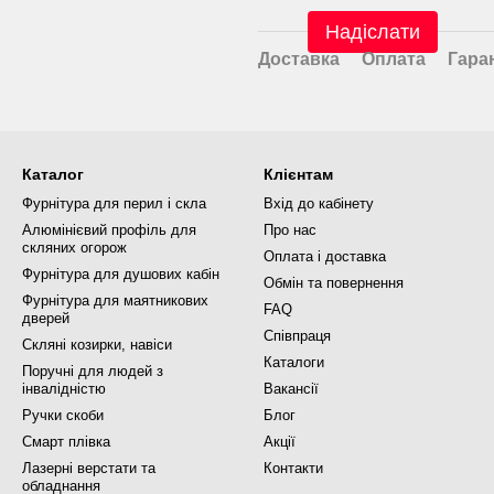
Надіслати
Доставка
Оплата
Гара
Каталог
Клієнтам
Фурнітура для перил і скла
Вхід до кабінету
Алюмінієвий профіль для
Про нас
скляних огорож
Оплата і доставка
Фурнітура для душових кабін
Обмін та повернення
Фурнітура для маятникових
FAQ
дверей
Співпраця
Скляні козирки, навіси
Каталоги
Поручні для людей з
інвалідністю
Вакансії
Ручки скоби
Блог
Смарт плівка
Акції
Лазерні верстати та
Контакти
обладнання