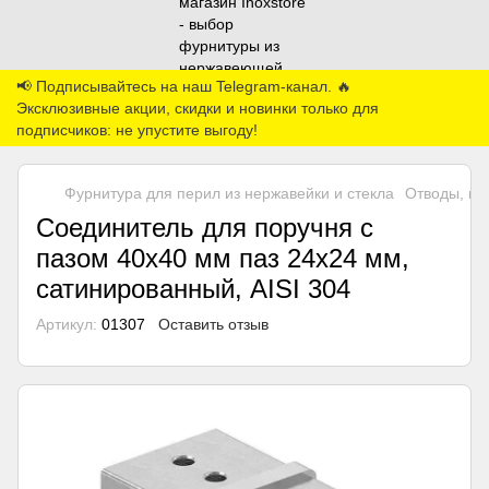
📢 Подписывайтесь на наш Telegram-канал. 🔥
Эксклюзивные акции, скидки и новинки только для
подписчиков: не упустите выгоду!
Фурнитура для перил из нержавейки и стекла
Отводы, по
Соединитель для поручня с
пазом 40х40 мм паз 24х24 мм,
сатинированный, AISI 304
Артикул:
01307
Оставить отзыв