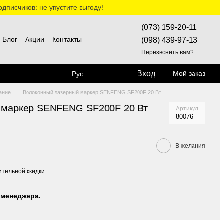
дписчиков: не упустите выгоду!
(073) 159-20-11
Блог
Акции
Контакты
(098) 439-97-13
Перезвонить вам?
Вход
Мой заказ
Рус
ание
Волоконный лазерный маркер SENFENG SF200F 20 Вт
 маркер SENFENG SF200F 20 Вт
Артикул
80076
В желания
тельной скидки
 менеджера.