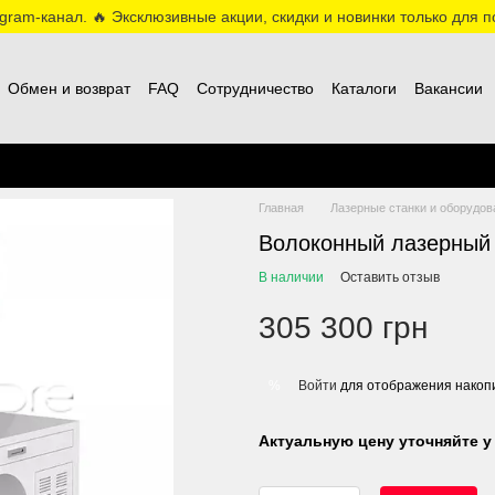
ram-канал. 🔥 Эксклюзивные акции, скидки и новинки только для по
Обмен и возврат
FAQ
Сотрудничество
Каталоги
Вакансии
Главная
Лазерные станки и оборудов
Волоконный лазерный
В наличии
Оставить отзыв
305 300 грн
Войти
для отображения накопи
%
Актуальную цену уточняйте у