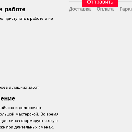
Отправить
в работе
Доставка
Оплата
Гара
о приступить к работе и не
оев и лишних забот.
ление
тойчиво и долговечно.
большой мастерской. Во время
ющая линза формирует четкую
же при длительных сменах.