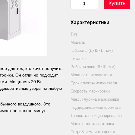
Купить
Характеристики
Тип
Модель
Габариты (Д×Ш×В, мм)
Питание
Рабочая зона (Д×Ш, мм)
р для тех, кто хочет получить
тройки. Он отлично подходит
Мощность излучателя
ами. Мощность 20 Вт
Срок службы излучателя
и декоративные узоры на любую
Скорость маркировки
Макс. глубина маркировки
обычного воздушного. Это
Поддерживаемые форматы
имает несколько минут:
Точность позиционирования
Макс. высота заготовки
Потребляемая мощность