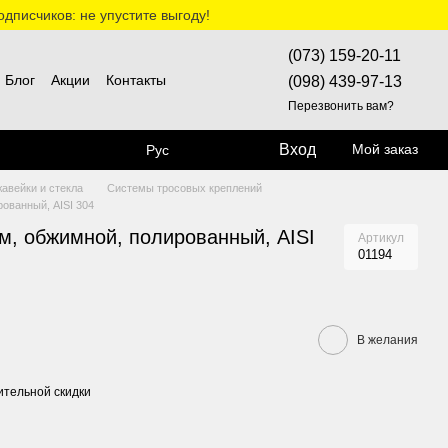
дписчиков: не упустите выгоду!
(073) 159-20-11
Блог
Акции
Контакты
(098) 439-97-13
Перезвонить вам?
Вход
Мой заказ
Рус
жавейки и стекла
Системы тросовых креплений
ованный, AISI 304
м, обжимной, полированный, AISI
Артикул
01194
В желания
тельной скидки