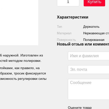
Купить
Характеристики
Тип
Держатель
Материал
Нержавеющая ста
Поверхность
Полированная
Новый отзыв или коммен
6 наружной. Изготовлен из
остей методом полировки.
ойками, как правило, на
образом, тросик фиксируется
озможность регулировки силы
Оцените товар