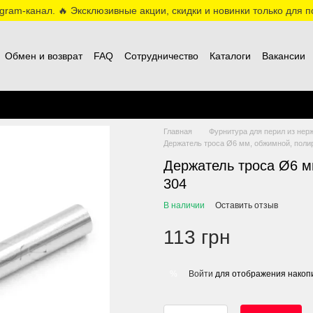
ram-канал. 🔥 Эксклюзивные акции, скидки и новинки только для по
Обмен и возврат
FAQ
Сотрудничество
Каталоги
Вакансии
Главная
Фурнитура для перил из нер
Держатель троса Ø6 мм, обжимной, полир
Держатель троса Ø6 м
304
В наличии
Оставить отзыв
113 грн
Войти
для отображения накопи
%