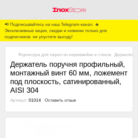
📢 Подписывайтесь на наш Telegram-канал. 🔥
Эксклюзивные акции, скидки и новинки только для
подписчиков: не упустите выгоду!
Фурнитура для перил из нержавейки и стекла
Держатели 
Держатель поручня профильный,
монтажный винт 60 мм, ложемент
под плоскость, сатинированный,
AISI 304
Артикул:
01014
Оставить отзыв