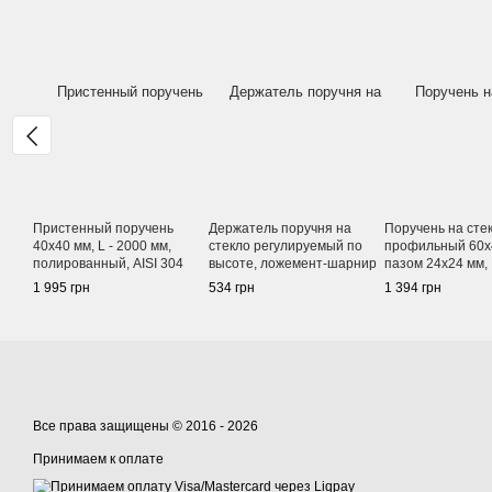
Пристенный поручень
Держатель поручня на
Поручень на сте
40х40 мм, L - 2000 мм,
стекло регулируемый по
профильный 60х
полированный, AISI 304
высоте, ложемент-шарнир
пазом 24х24 мм,
под Ø 42,4 мм/50,8 мм,
сатинированный
1 995 грн
534 грн
1 394 грн
сатинированный, AISI 304
Все права защищены © 2016 - 2026
Принимаем к оплате