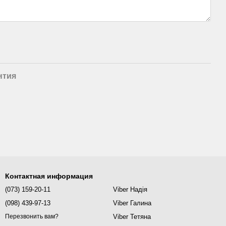
нтия
й поручень
Поручень ПВХ на стекло 12
Поручень на стекло
 40х40 мм, L -
мм с пазом 15х27 мм,
профильный 40х40 мм с
сень
квадрат, цвет "Черний"
пазом 24х24 мм,
сатинированный
яйте
420 грн
1 048 грн
Контактная информация
(073) 159-20-11
Viber Надія
(098) 439-97-13
Viber Галина
Viber Тетяна
Перезвонить вам?