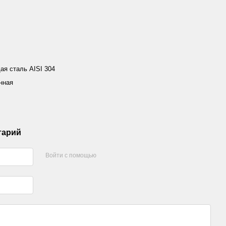
я сталь AISI 304
нная
тарий
Войти с помощью