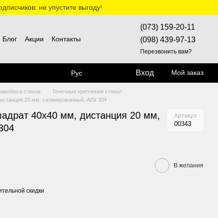
дписчиков: не упустите выгоду!
(073) 159-20-11
Блог
Акции
Контакты
(098) 439-97-13
Перезвонить вам?
Вход
Мой заказ
Рус
жавейки и стекла
Точечные крепления стекол
истанция 20 мм, сатинированный, AISI 304
вадрат 40x40 мм, дистанция 20 мм,
Артикул
00343
304
В желания
тельной скидки