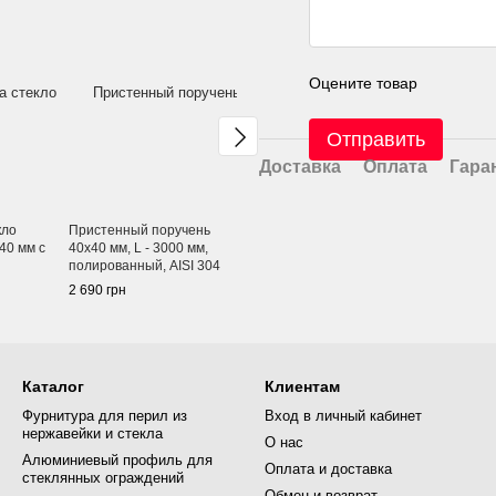
Оцените товар
Отправить
Доставка
Оплата
Гара
кло
Пристенный поручень
Пристенный поручень
Пристенны
40 мм с
40х40 мм, L - 3000 мм,
деревянный 40х40 мм L -
деревянный
полированный, AISI 304
3000 мм, ясень
2000 мм, я
2 690 грн
Цену уточняйте
Цену уточн
Каталог
Клиентам
Фурнитура для перил из
Вход в личный кабинет
нержавейки и стекла
О нас
Алюминиевый профиль для
Оплата и доставка
стеклянных ограждений
Обмен и возврат