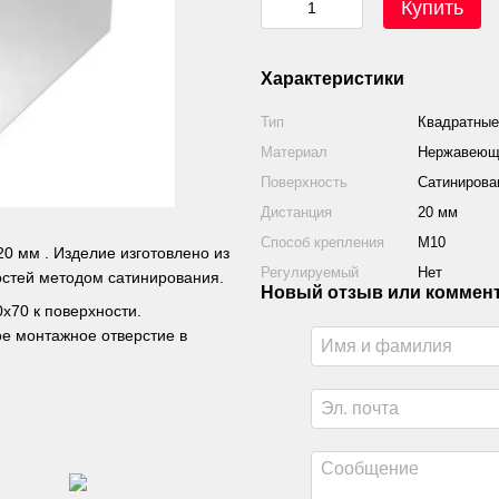
Купить
Характеристики
Тип
Квадратные
Материал
Нержавеюща
Поверхность
Сатинирова
Дистанция
20 мм
Способ крепления
М10
20 мм . Изделие изготовлено из
Регулируемый
Нет
остей методом сатинирования.
Новый отзыв или коммен
х70 к поверхности.
ое монтажное отверстие в