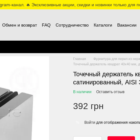
ram-канал. 🔥 Эксклюзивные акции, скидки и новинки только для по
Обмен и возврат
FAQ
Сотрудничество
Каталоги
Вакансии
Главная
Фурнитура для перил из нер
Точечный держатель квадрат 40x40 мм, д
Точечный держатель к
сатинированный, AISI 
В наличии
Оставить отзыв
392 грн
Войти
для отображения накопи
%