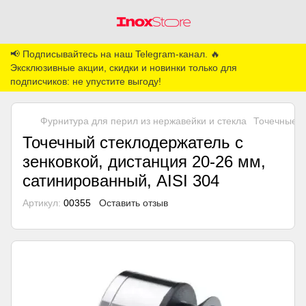
📢 Подписывайтесь на наш Telegram-канал. 🔥
Эксклюзивные акции, скидки и новинки только для
подписчиков: не упустите выгоду!
Фурнитура для перил из нержавейки и стекла
Точечные к
Точечный стеклодержатель с
зенковкой, дистанция 20-26 мм,
сатинированный, AISI 304
Артикул:
00355
Оставить отзыв