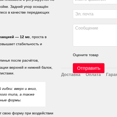
ройке. Задний упор оснащён
лесо в качестве передающих
еакцией — 12 мс
, проста в
повышает стабильность и
Оцените товар
линья после расчётов,
ции верхней и нижней балок,
Отправить
листами.
Доставка
Оплата
Гара
ибки: вверх и вниз,
того типа, а также
жные формы.
ет свою форму при воздействии