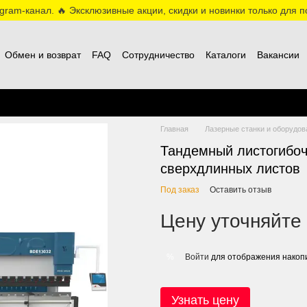
ram-канал. 🔥 Эксклюзивные акции, скидки и новинки только для по
Обмен и возврат
FAQ
Сотрудничество
Каталоги
Вакансии
Главная
Лазерные станки и оборудов
Тандемный листогибоч
сверхдлинных листов
Под заказ
Оставить отзыв
Цену уточняйте
Войти
для отображения накопи
%
Узнать цену