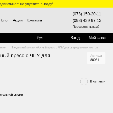
дписчиков: не упустите выгоду!
(073) 159-20-11
Блог
Акции
Контакты
(098) 439-97-13
Перезвонить вам?
Вход
Мой заказ
Рус
ание
Тандемный листогибочный пресс с ЧПУ для сверхдлинных листов
ный пресс с ЧПУ для
Артикул
80081
В желания
тельной скидки