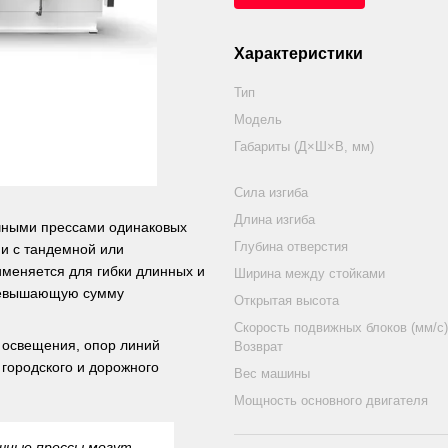
Характеристики
Тип
Модель
Габариты (Д×Ш×В, мм)
Сила изгиба
Длина изгиба
чными прессами одинаковых
Глубина отверстия
ии с тандемной или
меняется для гибки длинных и
Ширина между стойками
превышающую сумму
Открытая высота
Скорость подвижных блоков (мм/с)
 освещения, опор линий
Возврат
 городского и дорожного
Вес машины
Мощность основного двигателя
очные прессы могут