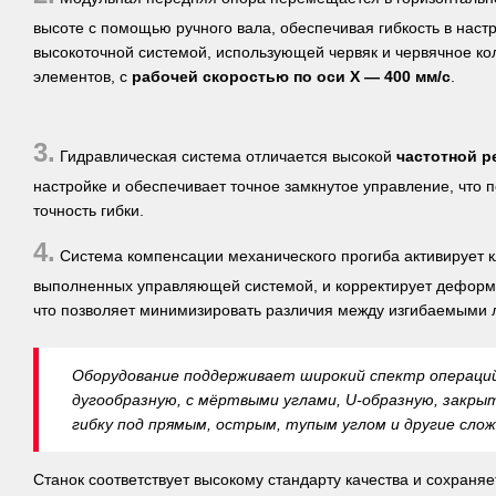
высоте с помощью ручного вала, обеспечивая гибкость в наст
высокоточной системой, использующей червяк и червячное ко
элементов, с
рабочей скоростью по оси X — 400 мм/с
.
3.
Гидравлическая система отличается высокой
частотной р
настройке и обеспечивает точное замкнутое управление, что 
точность гибки.
4.
Система компенсации механического прогиба активирует к
выполненных управляющей системой, и корректирует деформа
что позволяет минимизировать различия между изгибаемыми 
Оборудование поддерживает широкий спектр операций г
дугообразную, с мёртвыми углами, U-образную, закры
гибку под прямым, острым, тупым углом и другие сло
Станок соответствует высокому стандарту качества и сохраня