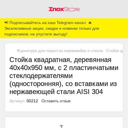
📢 Подписывайтесь на наш Telegram-канал. 🔥
Эксклюзивные акции, скидки и новинки только для
подписчиков: не упустите выгоду!
Фурнитура для перил из нержавейки и стекла
Стойки для
Стойка квадратная, деревянная
40х40х950 мм, с 2 пластинчатыми
стеклодержателями
(односторонняя), со вставками из
нержавеющей стали AISI 304
Артикул:
00212
Оставить отзыв