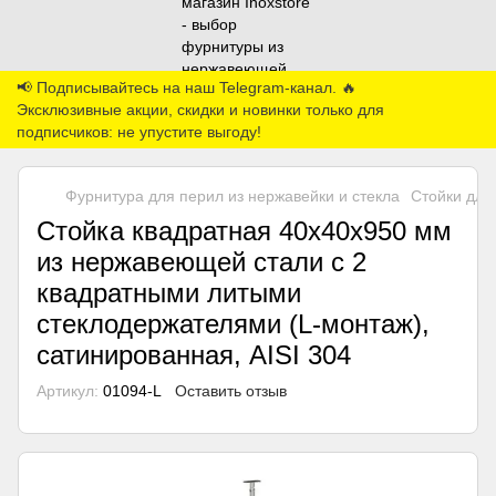
📢 Подписывайтесь на наш Telegram-канал. 🔥
Эксклюзивные акции, скидки и новинки только для
подписчиков: не упустите выгоду!
Фурнитура для перил из нержавейки и стекла
Стойки для
Стойка квадратная 40х40х950 мм
из нержавеющей стали с 2
квадратными литыми
стеклодержателями (L-монтаж),
сатинированная, AISI 304
Артикул:
01094-L
Оставить отзыв