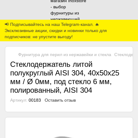
📢 Подписывайтесь на наш Telegram-канал. 🔥
Эксклюзивные акции, скидки и новинки только для
подписчиков: не упустите выгоду!
Фурнитура для перил из нержавейки и стекла
Стеклодер
Стеклодержатель литой
полукруглый AISI 304, 40х50х25
мм / Ø 0мм, под стекло 6 мм,
полированный, AISI 304
Артикул:
00183
Оставить отзыв