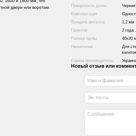
0, 1600 и 1800 мм, что
Поверхность ручки
Черная
тной двери или воротам.
Комплектация
Одност
Толщина металла
1,2 мм
Гарантия
2 года
Размер трубы
40х20 
Назначение
Для ст
калито
Страна производитель
Украин
Новый отзыв или коммен