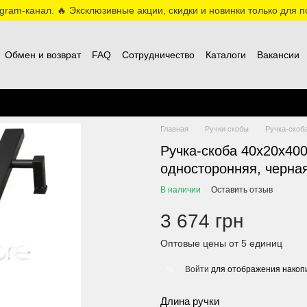
ram-канал. 🔥 Эксклюзивные акции, скидки и новинки только для по
Обмен и возврат
FAQ
Сотрудничество
Каталоги
Вакансии
Главная
Ручки скобы
Ручка-скоба
Ручка-скоба 40х20х40
односторонняя, черная
В наличии
Оставить отзыв
3 674 грн
Оптовые цены от 5 единиц
Войти
для отображения накопи
%
Длина ручки