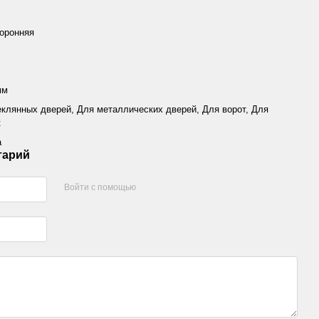
оронняя
мм
еклянных дверей, Для металлических дверей, Для ворот, Для
к
а
тарий
Войти с помощью