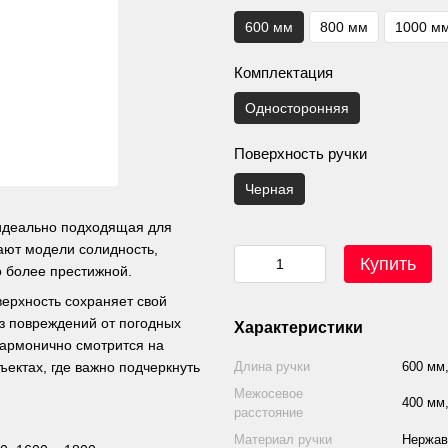
600 мм
800 мм
1000 м
Комплектация
Односторонняя
Поверхность ручки
Черная
 идеально подходящая для
ают модели солидность,
Купить
 более престижной.
верхность сохраняет свой
ез повреждений от погодных
Характеристики
Гармонично смотрится на
ъектах, где важно подчеркнуть
Длина ручки
600 мм,
Межосевое
400 мм,
расстояние
Материал ручки
Нержав