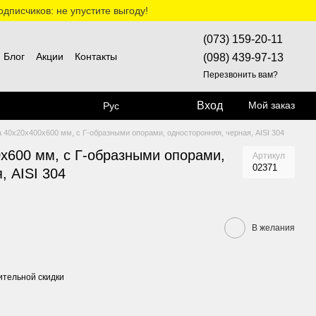
дписчиков: не упустите выгоду!
(073) 159-20-11
Блог
Акции
Контакты
(098) 439-97-13
Перезвонить вам?
Вход
Мой заказ
Рус
 40х20х400х600 мм, с Г-образными опорами, односторонняя, черная, AISI 304
0х600 мм, с Г-образными опорами,
Артикул
02371
, AISI 304
В желания
тельной скидки