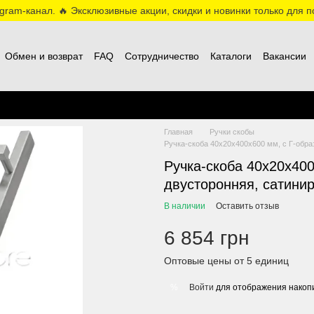
ram-канал. 🔥 Эксклюзивные акции, скидки и новинки только для по
Обмен и возврат
FAQ
Сотрудничество
Каталоги
Вакансии
Главная
Ручки скобы
Ручка-скоба 40х20х400х600 мм, с Г-обра
Ручка-скоба 40х20х40
двусторонняя, сатинир
В наличии
Оставить отзыв
6 854 грн
Оптовые цены от 5 единиц
Войти
для отображения накопи
%