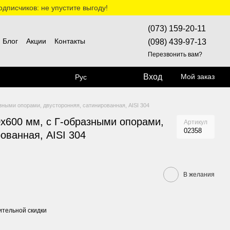
дписчиков: не упустите выгоду!
(073) 159-20-11
Блог
Акции
Контакты
(098) 439-97-13
Перезвонить вам?
Вход
Мой заказ
Рус
зными опорами, двусторонняя, сатинированная, AISI 304
0х600 мм, с Г-образными опорами,
Артикул
02358
ованная, AISI 304
В желания
тельной скидки