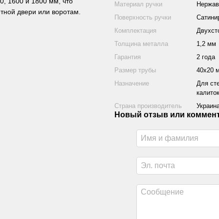
0, 1600 и 1800 мм, что
Материал ручки
Нержав
тной двери или воротам.
Поверхность ручки
Сатини
Комплектация
Двухст
Толщина металла
1,2 мм
Гарантия
2 года
Размер трубы
40х20 
Назначение
Для ст
калито
Страна производитель
Украин
Новый отзыв или коммен