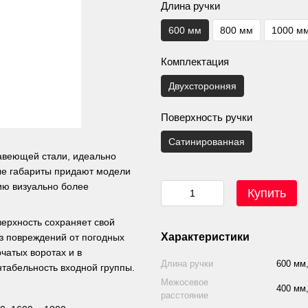
Длина ручки
600 мм
800 мм
1000 м
Комплектация
Двухсторонняя
Поверхность ручки
Сатинированная
авеющей стали, идеально
ые габариты придают модели
ию визуально более
Купить
верхность сохраняет свой
Характеристики
ез повреждений от погодных
чатых воротах и в
Длина ручки
600 мм,
нтабельность входной группы.
Межосевое
400 мм,
расстояние