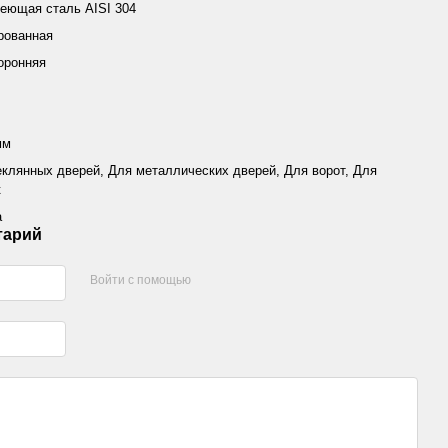
еющая сталь AISI 304
рованная
оронняя
мм
еклянных дверей, Для металлических дверей, Для ворот, Для
к
а
тарий
Войти с помощью