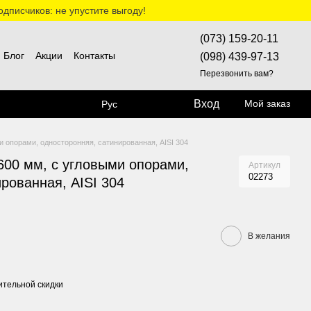
дписчиков: не упустите выгоду!
(073) 159-20-11
Блог
Акции
Контакты
(098) 439-97-13
Перезвонить вам?
Вход
Мой заказ
Рус
 опорами, односторонняя, сатинированная, AISI 304
600 мм, с угловыми опорами,
Артикул
02273
рованная, AISI 304
В желания
тельной скидки