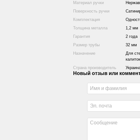
Материал ручки
Нержав
Поверхность ручки
Сатини
Комплектация
Одност
Толщина металла
1,2 мм
Гарантия
2 года
Размер трубы
32 мм
Назначение
Для ст
калито
Страна производитель
Украин
Новый отзыв или коммен