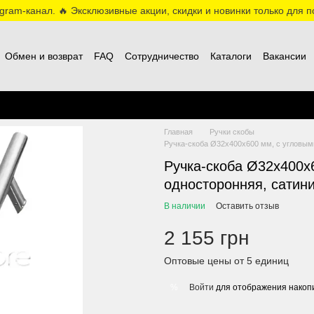
ram-канал. 🔥 Эксклюзивные акции, скидки и новинки только для по
Обмен и возврат
FAQ
Сотрудничество
Каталоги
Вакансии
Главная
Ручки скобы
Ручка-скоба Ø32х400х600 мм, с угловыми
Ручка-скоба Ø32х400х
односторонняя, сатини
В наличии
Оставить отзыв
2 155 грн
Оптовые цены от 5 единиц
Войти
для отображения накопи
%