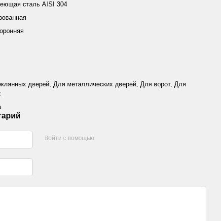
еющая сталь AISI 304
рованная
оронняя
еклянных дверей, Для металлических дверей, Для ворот, Для
к
а
тарий
Войти с помощью