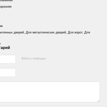
рованная
оронняя
мм
еклянных дверей, Для металлических дверей, Для ворот, Для
к
а
тарий
Войти с помощью