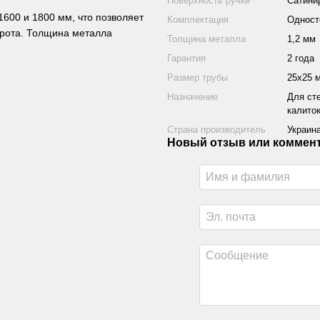
Поверхность ручки
Сатини
1600 и 1800 мм, что позволяет
Комплектация
Одност
орота. Толщина металла
Толщина металла
1,2 мм
Гарантия
2 года
Размер трубы
25х25 
Назначение
Для ст
калито
Страна производитель
Украин
Новый отзыв или коммен