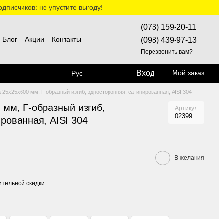
дписчиков: не упустите выгоду!
(073) 159-20-11
Блог
Акции
Контакты
(098) 439-97-13
Перезвонить вам?
Вход
Мой заказ
Рус
 25х25х600 мм, Г-образный изгиб, односторонняя, сатинированная, AISI 304
 мм, Г-образный изгиб,
Артикул
02399
рованная, AISI 304
В желания
тельной скидки