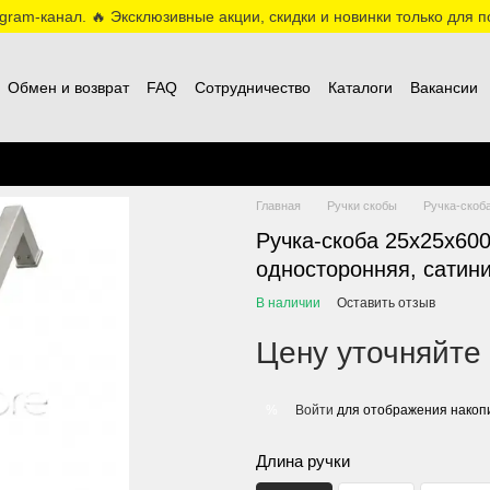
ram-канал. 🔥 Эксклюзивные акции, скидки и новинки только для по
Обмен и возврат
FAQ
Сотрудничество
Каталоги
Вакансии
Главная
Ручки скобы
Ручка-скоба
Ручка-скоба 25х25х600
односторонняя, сатини
В наличии
Оставить отзыв
Цену уточняйте
Войти
для отображения накопи
%
Длина ручки