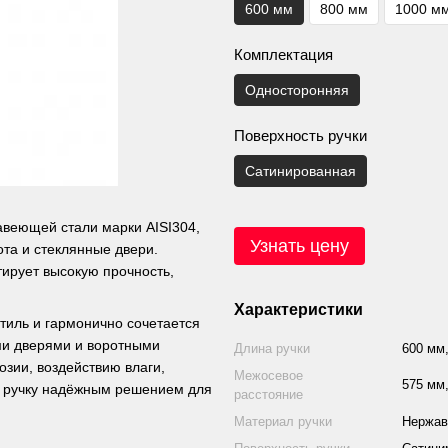
600 мм
800 мм
1000 м
Комплектация
Односторонняя
Поверхность ручки
Сатинированная
авеющей стали марки AISI304,
Узнать цену
ота и стеклянные двери.
тирует высокую прочность,
Характеристики
тиль и гармонично сочетается
ми дверями и воротными
Длина ручки
600 мм,
зии, воздействию влаги,
Межосевое
575 мм,
т ручку надёжным решением для
расстояние
Материал ручки
Нержав