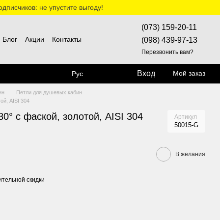
дписчиков: не упустите выгоду!
(073) 159-20-11
Блог
Акции
Контакты
(098) 439-97-13
Перезвонить вам?
Вход
Мой заказ
Рус
бин
Петли для душевых кабин
ой, AISI 304
0° с фаской, золотой, AISI 304
Артикул
50015-G
В желания
тельной скидки