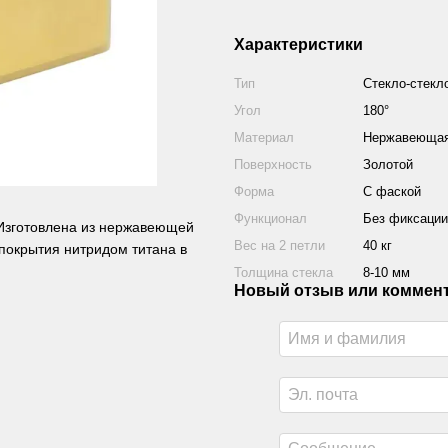
Характеристики
Тип
Стекло-стекл
Угол
180°
Материал
Нержавеющая 
Поверхность
Золотой
Форма
С фаской
Функционал
Без фиксации
. Изготовлена из нержавеющей
Вес на 2 петли
40 кг
покрытия нитридом титана в
Толщина стекла
8-10 мм
Новый отзыв или коммен