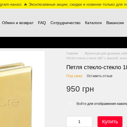
ram-канал. 🔥 Эксклюзивные акции, скидки и новинки только для по
Обмен и возврат
FAQ
Сотрудничество
Каталоги
Вакансии
Главная
Фурнитура для душевых ка
Петля стекло-стекло 180° с фаской, золот
Петля стекло-стекло 18
Под заказ
Оставить отзыв
950 грн
Войти
для отображения накопи
%
Купить