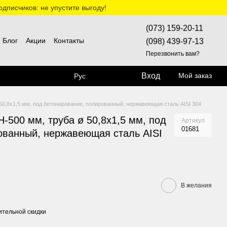
дписчиков: не упустите выгоду!
(073) 159-20-11
Блог
Акции
Контакты
(098) 439-97-13
Перезвонить вам?
Вход
Мой заказ
Рус
50,8х1,5 мм, под бетонирование, полированный, нержавеющая сталь AISI 304
-500 мм, труба ø 50,8х1,5 мм, под
Артикул
01681
ованный, нержавеющая сталь AISI
В желания
тельной скидки