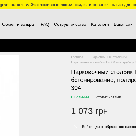
ram-канал. 🔥 Эксклюзивные акции, скидки и новинки только для по
Обмен и возврат
FAQ
Сотрудничество
Каталоги
Вакансии
Главная
Парковочные столбики
Парковочный столбик H-500 мм, труба ø 
Парковочный столбик H
бетонирование, полир
304
В наличии
Оставить отзыв
1 073 грн
Войти
для отображения накопи
%