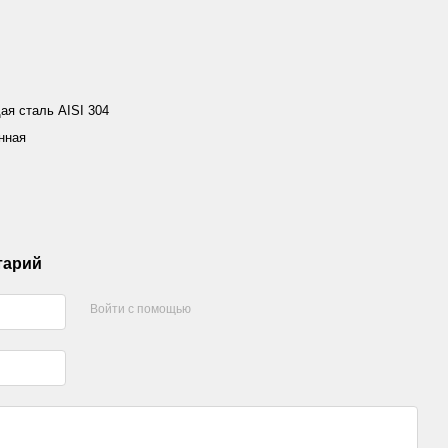
я сталь AISI 304
нная
тарий
Войти с помощью