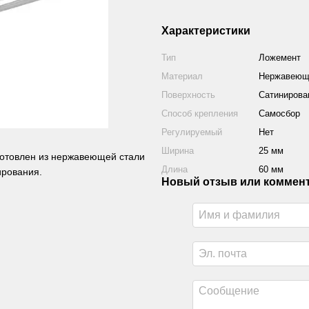
Характеристики
Тип
Ложемент
Материал
Нержавеюща
Поверхность
Сатинирова
Способ крепления
Самосбор
Регулируемый
Нет
Ширина
25 мм
готовлен из нержавеющей стали
Длина
60 мм
ирования.
Новый отзыв или коммен