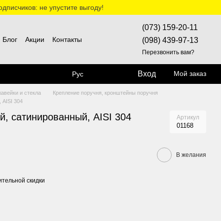
дписчиков: не упустите выгоду!
(073) 159-20-11
Блог
Акции
Контакты
(098) 439-97-13
Перезвонить вам?
Вход
Мой заказ
Рус
жавейки и стекла
Крепление поручня, кронштейны поручня
 AISI 304
й, сатинированный, AISI 304
Артикул
01168
В желания
тельной скидки