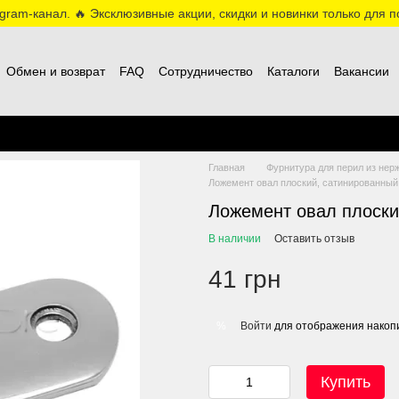
ram-канал. 🔥 Эксклюзивные акции, скидки и новинки только для по
Обмен и возврат
FAQ
Сотрудничество
Каталоги
Вакансии
Главная
Фурнитура для перил из нер
Ложемент овал плоский, сатинированный,
Ложемент овал плоски
В наличии
Оставить отзыв
41 грн
Войти
для отображения накопи
%
Купить