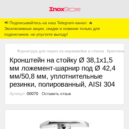
📢 Подписывайтесь на наш Telegram-канал. 🔥
Эксклюзивные акции, скидки и новинки только для
подписчиков: не упустите выгоду!
Фурнитура для перил из нержавейки и стекла
Крепление 
Кронштейн на стойку Ø 38,1х1,5
мм ложемент-шарнир под Ø 42,4
мм/50,8 мм, уплотнительные
резинки, полированный, AISI 304
Артикул:
00070
Оставить отзыв