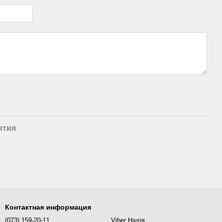
нтия
4х1,5 мм - 90°
, полированный,
грн
Контактная информация
(073) 159-20-11
Viber Надія