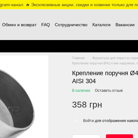
ram-канал. 🔥 Эксклюзивные акции, скидки и новинки только для по
Обмен и возврат
FAQ
Сотрудничество
Каталоги
Вакансии
Главная
Фурнитура для перил из нер
Крепление поручня Ø42,4 мм наружное, п
Крепление поручня Ø4
AISI 304
В наличии
Оставить отзыв
358 грн
Войти
для отображения накопи
%