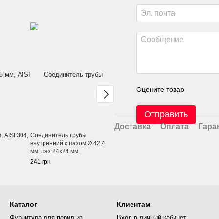
Оцените товар
Отправить
Доставка
Оплата
Гара
, AISI 304,
Соединитель трубы
Поворот поручня с пазом Ø
Отвод Ø 42,
внутренний с пазом Ø 42,4
42,4 мм, паз 24х24 мм,
под сварку
мм, паз 24х24 мм,
регулируемый вниз,
AISI 304
полированный, AISI 304
полированный, AISI 304
241 грн
794 грн
53 грн
70 
Каталог
Клиентам
Фурнитура для перил из
Вход в личный кабинет