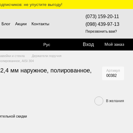
дписчиков: не упустите выгоду!
(073) 159-20-11
Блог
Акции
Контакты
(098) 439-97-13
Перезвонить вам?
Вход
Мой заказ
Рус
жавейки и стекла
Держатели поручня
олированное, AISI 304
2,4 мм наружное, полированное,
Артикул
00382
В желания
тельной скидки