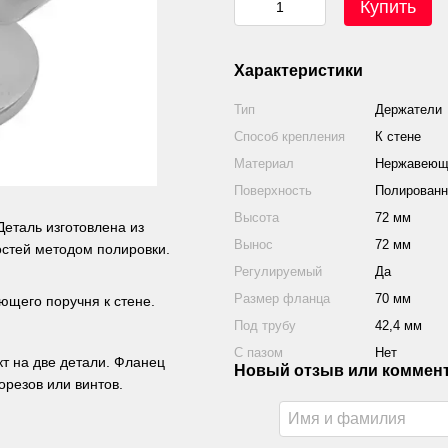
Купить
Характеристики
Тип
Держатели
Способ крепления
К стене
Материал
Нержавеюща
Поверхность
Полированн
Высота
72 мм
Деталь изготовлена из
Вынос
72 мм
остей методом полировки.
Регулируемый
Да
Размер фланца
70 мм
щего поручня к стене.
Под трубу
42,4 мм
С пазом
Нет
т на две детали. Фланец
Новый отзыв или коммен
резов или винтов.