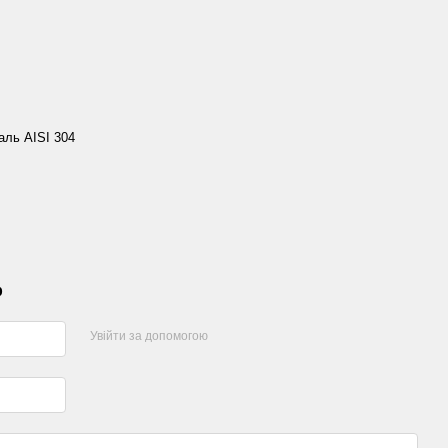
аль AISI 304
р
Увійти за допомогою