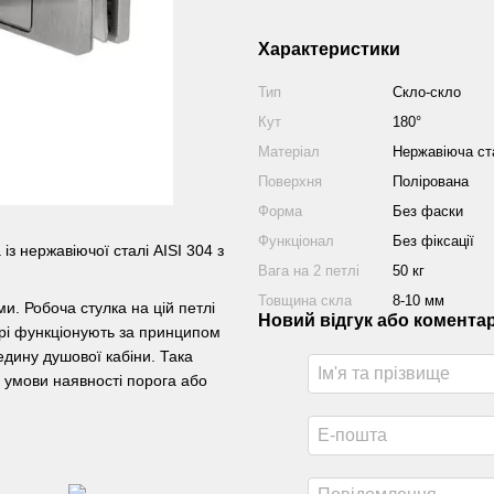
Характеристики
Тип
Скло-скло
Кут
180°
Матеріал
Нержавіюча ст
Поверхня
Полірована
Форма
Без фаски
Функціонал
Без фіксації
​із нержавіючої сталі AISI 304 з
Вага на 2 петлі
50 кг
Товщина скла
8-10 мм
и. Робоча стулка на цій петлі
Новий відгук або комента
ері функціонують за принципом
едину душової кабіни. Така
 умови наявності порога або