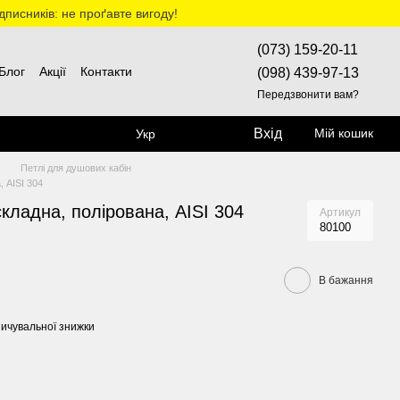
дписників: не проґавте вигоду!
(073) 159-20-11
Блог
Акції
Контакти
(098) 439-97-13
Передзвонити вам?
Вхід
Мій кошик
Укр
н
Петлі для душових кабін
, AISI 304
складна, полірована, AISI 304
Артикул
80100
В бажання
ичувальної знижки