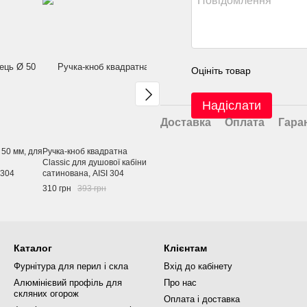
Оцініть товар
Надіслати
Доставка
Оплата
Гара
 50 мм, для
Ручка-кноб квадратна
Профіль П-подібний
Профіль П-
Classic для душової кабіни,
20х20х1,5 мм, L-6000 мм,
36х20х1,5 м
 304
сатинована, AISI 304
алюміній
алюміній
310 грн
393 грн
102 грн
203 грн
Каталог
Клієнтам
Фурнітура для перил і скла
Вхід до кабінету
Алюмінієвий профіль для
Про нас
скляних огорож
Оплата і доставка