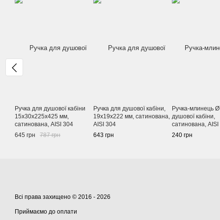
Ручка для душової кабіни
Ручка для душової кабіни,
Ручка-млинець Ø
15х30х225х425 мм,
19х19х222 мм, сатинована,
душової кабіни,
сатинована, AISI 304
AISI 304
сатинована, AISI
645 грн
787 грн
643 грн
240 грн
Всі права захищено © 2016 - 2026
Приймаємо до оплати