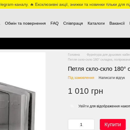
egram-каналу. 🔥 Ексклюзивні акції, знижки та новинки тільки для пі
а
Обмін та повернення
FAQ
Співпраця
Каталоги
Вакансії
Головна
Фурнітура для душових кабі
Петля скло-скло 180° складна, полірована
Петля скло-скло 180° 
Під замовлення
Написати відгук
1 010 грн
Увійти
для відображення накоп
%
Купити