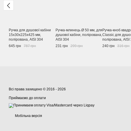
Ручка для душової кабіни
Ручка-млинець Ø 50 мм, для
Ручка-кноб квад
15х30х225х425 мм,
душової кабіни, полірована,
Classic для душов
полірована, AISI 304
AISI 304
полірована, AISI
645 грн
787 грн
231 грн
299 грн
240 грн
316 грн
Всі права захищено © 2016 - 2026
Приймаємо до оплати
Мобільна версія