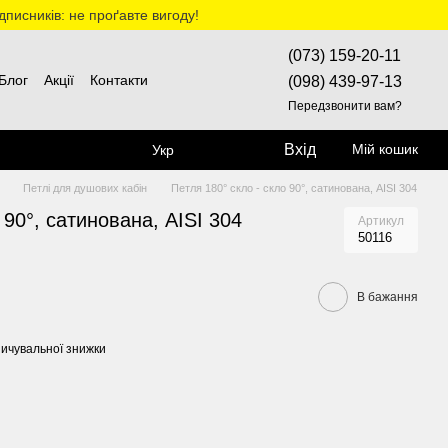
дписників: не проґавте вигоду!
(073) 159-20-11
Блог
Акції
Контакти
(098) 439-97-13
Передзвонити вам?
Вхід
Мій кошик
Укр
н
Петлі для душових кабін
Петля 180° скло - скло 90°, сатинована, AISI 304
 90°, сатинована, AISI 304
Артикул
50116
В бажання
ичувальної знижки