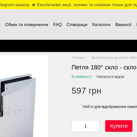
egram-каналу. 🔥 Ексклюзивні акції, знижки та новинки тільки для пі
а
Обмін та повернення
FAQ
Співпраця
Каталоги
Вакансії
Головна
Фурнітура для душових кабі
Петля 180° скло - скло
В наявності
Написати відгук
597 грн
Увійти
для відображення накоп
%
Купити