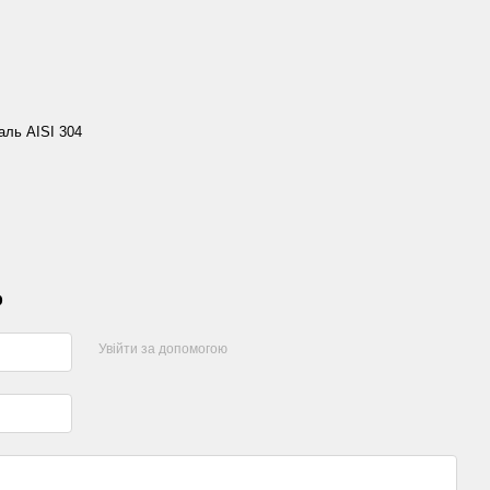
аль AISI 304
р
Увійти за допомогою