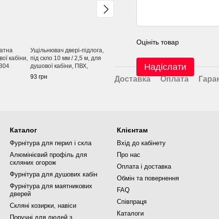
Оцініть товар
ратна
Ущільнювач двері-підлога,
Ущільнювач двері-підлога,
Ущільнювач
ої кабіни,
під скло 10 мм / 2,5 м, для
під скло 8 мм, для душової
магнітом, к
Надіслати
 304
душової кабіни, ПВХ,
кабіни, ПВХ, прозорий
скло 10 мм/
прозорий
душової каб
93 грн
90 грн
339 грн
Доставка
Оплата
Гара
прозорий
Каталог
Клієнтам
Фурнітура для перил і скла
Вхід до кабінету
Алюмінієвий профіль для
Про нас
скляних огорож
Оплата і доставка
Фурнітура для душових кабін
Обмін та повернення
Фурнітура для маятникових
FAQ
дверей
Співпраця
Скляні козирки, навіси
Каталоги
Поручні для людей з