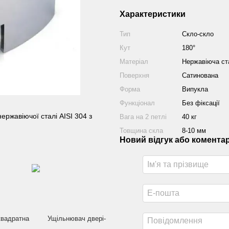
Характеристики
Тип
Скло-скло
Кут
180°
Матеріал
Нержавіюча ст
Поверхня
Сатинована
Форма
Випукла
Функціонал
Без фіксації
нержавіючої сталі AISI 304 з
Вага на 2 петлі
40 кг
Товщина скла
8-10 мм
Новий відгук або комента