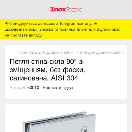
📢 Приєднуйтесь до нашого Telegram-каналу. 🔥
Ексклюзивні акції, знижки та новинки тільки для підписників:
не проґавте вигоду!
Фурнітура для душових кабін
Петлі для душових кабін
Пе
Петля стіна-скло 90° зі
зміщенням, без фаски,
сатинована, AISI 304
Артикул:
50010
Написати відгук