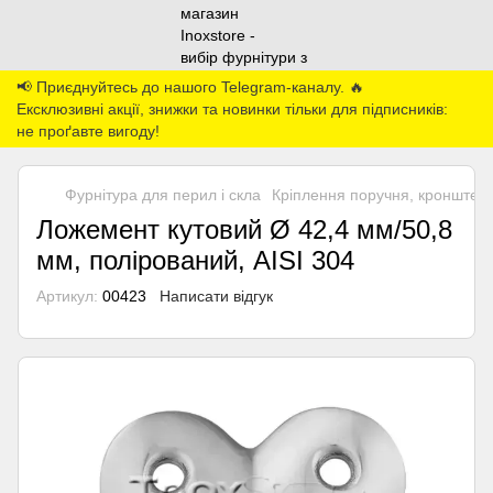
📢 Приєднуйтесь до нашого Telegram-каналу. 🔥
Ексклюзивні акції, знижки та новинки тільки для підписників:
не проґавте вигоду!
Фурнітура для перил і скла
Кріплення поручня, кронштей
Ложемент кутовий Ø 42,4 мм/50,8
мм, полірований, AISI 304
Артикул:
00423
Написати відгук