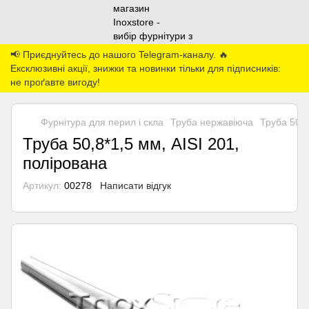
📢 Приєднуйтесь до нашого Telegram-каналу. 🔥
Ексклюзивні акції, знижки та новинки тільки для підписників:
не проґавте вигоду!
Фурнітура для перил і скла
Труба нержавіюча
Труба 50,8
Труба 50,8*1,5 мм, AISI 201,
полірована
Артикул:
00278
Написати відгук