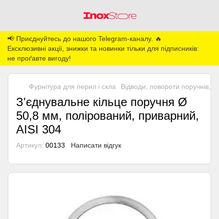
📢 Приєднуйтесь до нашого Telegram-каналу. 🔥
Ексклюзивні акції, знижки та новинки тільки для підписників:
не проґавте вигоду!
Фурнітура для перил і скла
Відводи, повороти поручнів, з'
З'єднувальне кільце поручня Ø
50,8 мм, полірований, приварний,
AISI 304
Артикул:
00133
Написати відгук