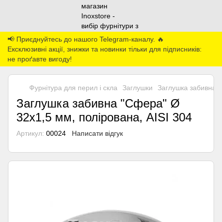
📢 Приєднуйтесь до нашого Telegram-каналу. 🔥
Ексклюзивні акції, знижки та новинки тільки для підписників:
не проґавте вигоду!
Фурнітура для перил і скла
Заглушки
Заглушка забивна "
Заглушка забивна "Сфера" Ø
32х1,5 мм, полірована, AISI 304
Артикул:
00024
Написати відгук