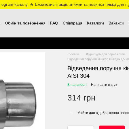
egram-каналу. 🔥 Ексклюзивні акції, знижки та новинки тільки для пі
а
Обмін та повернення
FAQ
Співпраця
Каталоги
Вакансії
Головна
Фурнітура для перил і скла
Відведення поручня кінцеве Ø 42,4х1,5 мм
Відведення поручня кі
AISI 304
В наявності
Написати відгук
314 грн
Увійти
для відображення накоп
%