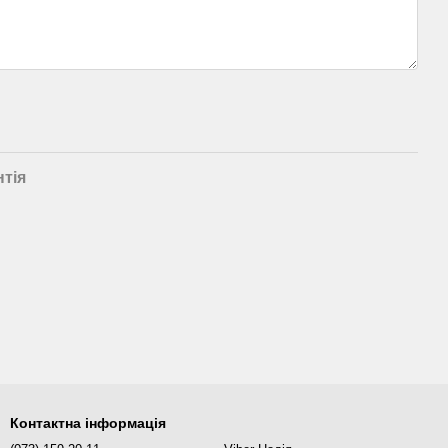
нтія
нання (трійник)
2,4х1,5 мм,
, AISI 304
Контактна інформація