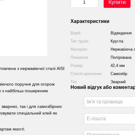
Купити
Характеристики
Виріб
Відведення
Тип труби
Кругла
Матеріал
Нержавіюча с
Поверхня
Полірована
Розмір
42,4 мм
товлена з нержавіючої сталі AISI
Спосіб кріплення
Самозбір
Тип
Зварний
іючого поручня для огорож
Новий відгук або комента
ня з найбільш поширеним
зварних, так і для самозбірних
товувати спеціальний клей як
артам якості.