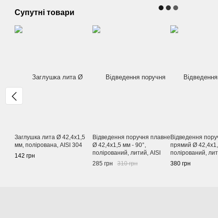
Супутні товари
Заглушка лита Ø 42,4х1,5
Відведення поручня плавне
Відведення пору
мм, полірована, AISI 304
Ø 42,4х1,5 мм - 90°,
прямий Ø 42,4х1,
полірований, литий, AISI
полірований, лит
142 грн
304
304
285 грн
310 грн
380 грн