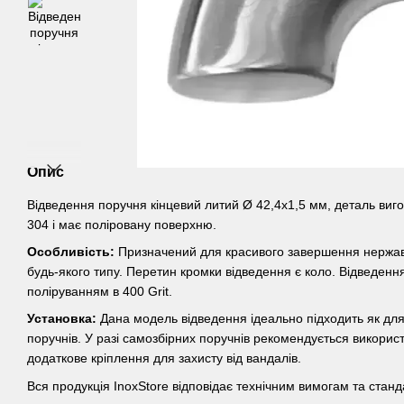
Опис
Відведення поручня кінцевий литий Ø 42,4х1,5 мм, деталь виго
304 і має поліровану поверхню.
Особливість:
Призначений для красивого завершення нержав
будь-якого типу. Перетин кромки відведення є коло. Відведен
поліруванням в 400 Grit.
Установка:
Дана модель відведення ідеально підходить як для 
поручнів. У разі самозбірних поручнів рекомендується викорис
додаткове кріплення для захисту від вандалів.
Вся продукція InoxStore відповідає технічним вимогам та станд