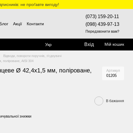
дписників: не проґавте вигоду!
(073) 159-20-11
Блог
Акції
Контакти
(098) 439-97-13
Передзвонити вам?
Вхід
Мій кошик
Укр
Відводи, повороти поручнів, з'єднувачі
, поліроване, AISI 304
нцеве Ø 42,4х1,5 мм, поліроване,
Артикул
01205
В бажання
ичувальної знижки