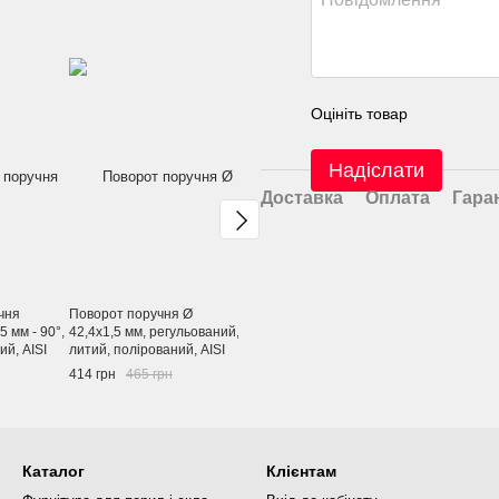
Оцініть товар
Надіслати
Доставка
Оплата
Гара
чня
Поворот поручня Ø
З'єднувач труби Ø 42,4х1,5
Трубне з'єд
5 мм - 90°,
42,4х1,5 мм, регульований,
мм внутрішній,
поручня Ø 4
ий, AISI
литий, полірований, AISI
полірований, AISI 304
полірований
304
414 грн
465 грн
120 грн
381 грн
Каталог
Клієнтам