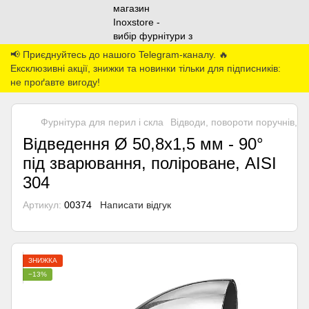
📢 Приєднуйтесь до нашого Telegram-каналу. 🔥
Ексклюзивні акції, знижки та новинки тільки для підписників:
не проґавте вигоду!
Фурнітура для перил і скла
Відводи, повороти поручнів, з'
Відведення Ø 50,8х1,5 мм - 90°
під зварювання, поліроване, AISI
304
Артикул:
00374
Написати відгук
ЗНИЖКА
−13%