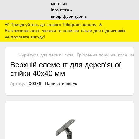
📢 Приєднуйтесь до нашого Telegram-каналу. 🔥
Ексклюзивні акції, знижки та новинки тільки для підписників:
не проґавте вигоду!
Фурнітура для перил і скла
Кріплення поручня, кронштей
Верхній елемент для дерев'яної
стійки 40х40 мм
Артикул:
00396
Написати відгук